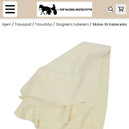
Hopp til innhold
Hjem
/
Travsport
/
Travutstyr
/
Slagreim, halereim
/
Skinn til halereim