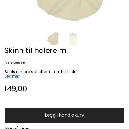
Skinn til halereim
Art.nr:
24659
Seals a mare's shelter or draft shield.
Les mer
149,00
Legg i handlekurv
Ikke på lager