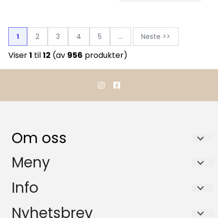
1
2
3
4
5
...
Neste >>
Viser
1
til
12
(av
956
produkter)
Om oss
TOP RACING HESTEUTSTYR AS
Meny
Refsalen 5M
Forsendelse og retur
Info
3766 Sannidal
Betaling
Forsendelse og retur
Nyhetsbrev
Org. nr. 929656741
Personvern