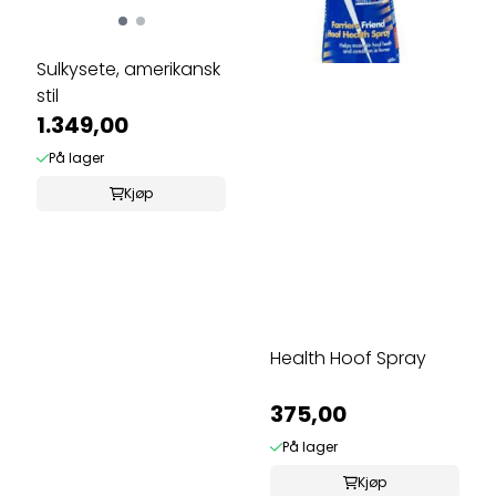
Sulkysete, amerikansk
stil
1.349,00
På lager
Kjøp
Health Hoof Spray
375,00
På lager
Kjøp