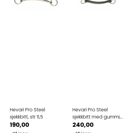
Hevari Pro Steel
Hevari Pro Steel
sjekkbitt, str 11,5
sjekkbitt med gummi,
190,00
str 11,5
240,00