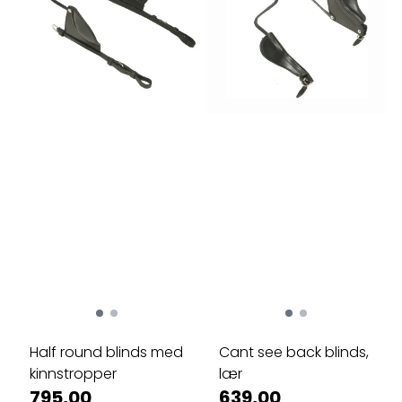
Half round blinds med
Cant see back blinds,
kinnstropper
lær
795,00
639,00