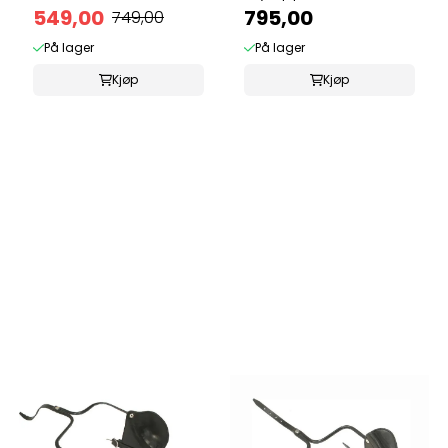
med ...
549,00
kinnstropper
795,00
749,00
På lager
På lager
Kjøp
Kjøp