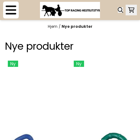
Hopp til innhold
Hjem
/
Nye produkter
Nye produkter
Ny
Ny