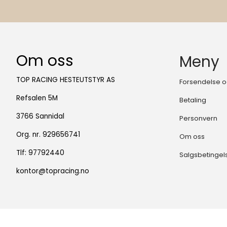
Om oss
Meny
TOP RACING HESTEUTSTYR AS
Forsendelse o
Refsalen 5M
Betaling
3766 Sannidal
Personvern
Org. nr. 929656741
Om oss
Tlf:
97792440
Salgsbetingel
kontor@topracing.no