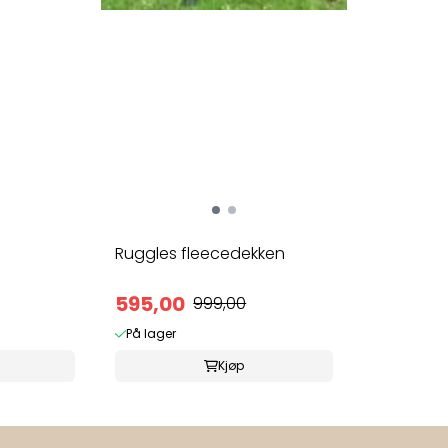
Ruggles fleecedekken
595,00
999,00
På lager
Kjøp