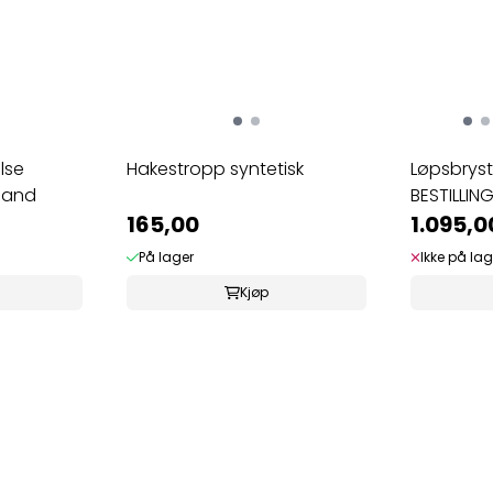
lse
Hakestropp syntetisk
Løpsbryst
land
BESTILLIN
165,00
1.095,0
På lager
Ikke på lag
Kjøp