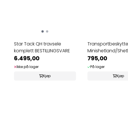
Star Tack QH travsele
Transportbeskytte
komplett BESTILLINGSVARE
Minishetland/Shet
6.495,00
795,00
Ikke på lager
På lager
Kjøp
Kjøp