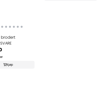
 brodert
GSVARE
0
er
Kjøp