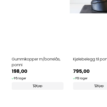
Gummikopper m/borrelås,
Kjølebelegg til pon
ponni
198,00
795,00
På lager
På lager
Kjøp
Kjøp