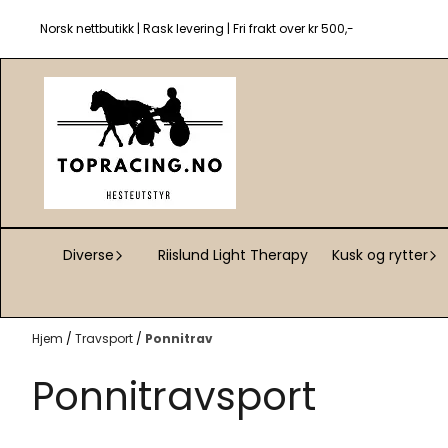
Hopp til innhold
Norsk nettbutikk | Rask levering | Fri frakt over kr 500,-
Diverse
Riislund Light Therapy
Kusk og rytter
Hjem
/
Travsport
/
Ponnitrav
Ponnitravsport