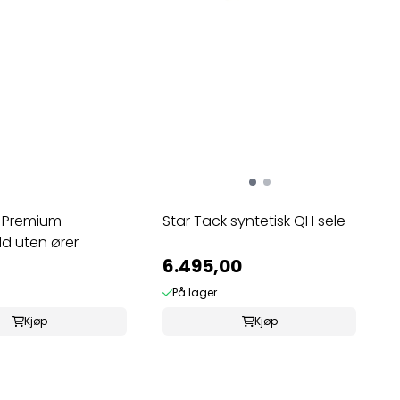
 Premium
Star Tack syntetisk QH sele
d uten ører
6.495,00
På lager
Kjøp
Kjøp