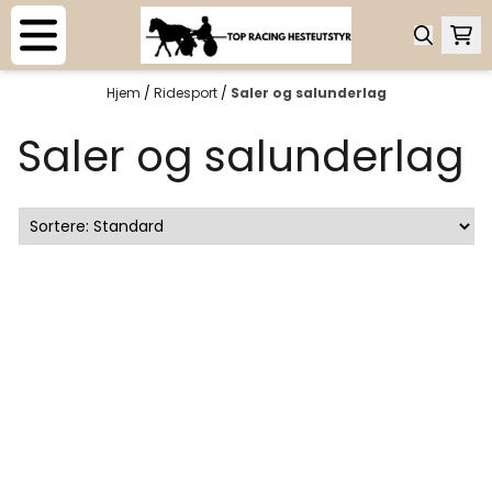
Hopp til innhold
Hjem
/
Ridesport
/
Saler og salunderlag
Saler og salunderlag