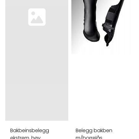
Bakbeinsbelegg
Belegg bakben
ekstrem, høy
m/borrelås