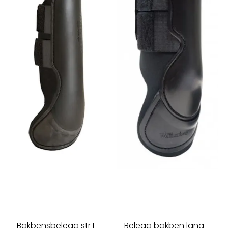
Bakbensbelegg str L
Belegg bakben lang