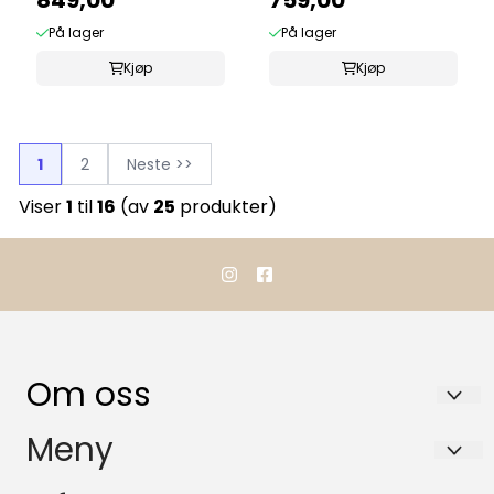
849,00
759,00
...
På lager
På lager
Kjøp
Kjøp
1
2
Neste >>
Viser
1
til
16
(av
25
produkter)
Om oss
TOP RACING HESTEUTSTYR AS
Meny
Refsalen 5M
Forsendelse og retur