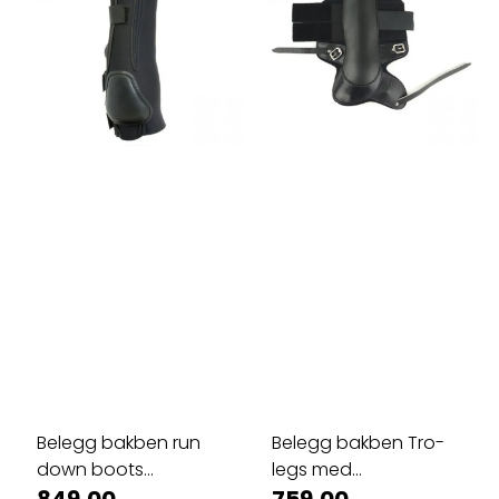
Belegg bakben run
Belegg bakben Tro-
down boots
legs med
neoprene
gjennomtrampingsskydd,