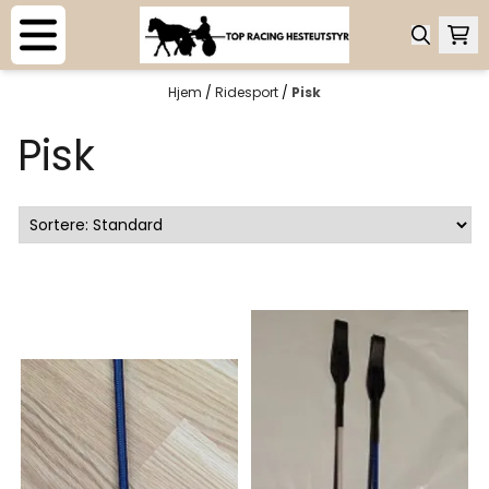
Hopp til innhold
Hjem
/
Ridesport
/
Pisk
Pisk