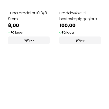
Tuna brodd nr 10 3/8
Broddnøkkel til
9mm
hesteskopigger/brodder,
8,00
10 mm.
100,00
På lager
På lager
Kjøp
Kjøp