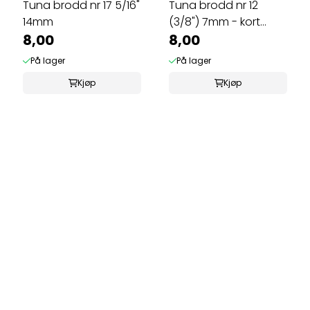
Tuna brodd nr 17 5/16"
Tuna brodd nr 12
14mm
(3/8") 7mm - kort
8,00
stamme
8,00
På lager
På lager
Kjøp
Kjøp