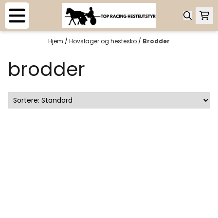
Hopp til innhold
Hjem
/
Hovslager og hestesko
/
Brodder
brodder