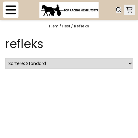
Hopp til innhold
Hjem
/
Hest
/
Refleks
refleks