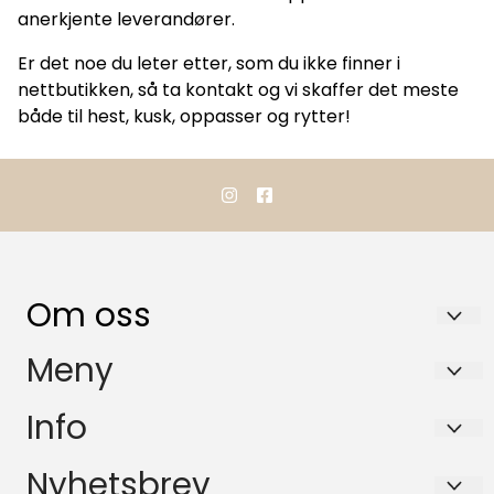
anerkjente leverandører.
Er det noe du leter etter, som du ikke finner i
nettbutikken, så ta kontakt og vi skaffer det meste
både til hest, kusk, oppasser og rytter!
Om oss
TOP RACING HESTEUTSTYR AS
Meny
Refsalen 5M
Forsendelse og retur
Info
3766 Sannidal
Betaling
Forsendelse og retur
Nyhetsbrev
Org. nr. 929656741
Personvern