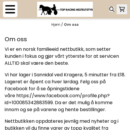
Hopp til innhold
Hjem
/
Om oss
Om oss
Vi er en norsk familieeid nettbutikk, som setter
kunden i fokus og gjør vårt ytterste for at servicen
ALLTID skal være den beste.
Vi har lager i Sannidal ved Kragerø, 5 minutter fra E18.
Lageret er åpent ca hver lørdag. Følg oss på
Facebook for å se åpningstidene
våre
https://www.facebook.com/profile.php?
id=100085342883599
. Da er det mulig å komme
innom og se på varene og hente bestillinger.
Nettbutikken oppdateres jevnlig med nyheter og i
butikken vil du finne varer av topp kvalitet fra