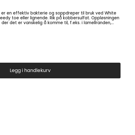
er en effektiv bakterie og soppdreper til bruk ved White
, seedy toe eller lignende. Rik på kobbersulfat. Oppløsningen
 der det er vanskelig å komme til, f.eks. i lamellranden,
urer e.l. Ca 140 gram.
Legg i handlekurv