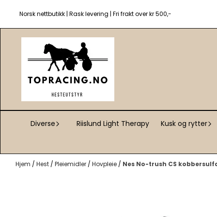
Hopp til innhold
Norsk nettbutikk | Rask levering | Fri frakt over kr 500,-
Diverse
Riislund Light Therapy
Kusk og rytter
Hjem
/
Hest
/
Pleiemidler
/
Hovpleie
/
Nes No-trush CS kobbersulf