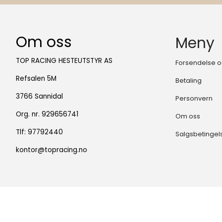
Om oss
Meny
TOP RACING HESTEUTSTYR AS
Forsendelse o
Refsalen 5M
Betaling
3766 Sannidal
Personvern
Org. nr. 929656741
Om oss
Tlf:
97792440
Salgsbetingel
kontor@topracing.no