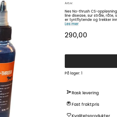
Art.nr:
Nes No-thrush CS-oppløsning 
line disease, sur stråle, råte
er tyntflytende og trekker inn
hule vegger, dype midtstrålef
Les mer
290,00
På lager
: 1
Rask levering
Fast fraktpris
Kvalitetsprodukter