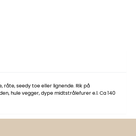
 råte, seedy toe eller lignende. Rik på
den, hule vegger, dype midtstrålefurer e.l. Ca 140