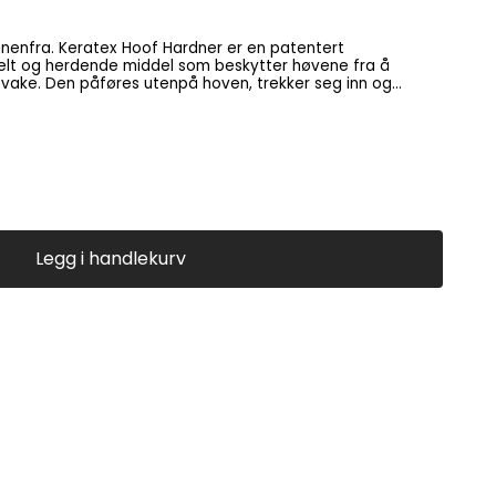
 er en patentert
g herdende middel som beskytter høvene fra å
ker seg inn og
noe som gjør at den forsterker fra innsiden og ut. Dette
 , men fungerer like godt i vått eller tørt klima. Smøres
gge knusninger. Keratex Hoof Hardner er et
e av hovslagere og veterinærer. Påføringspensel
, Glycerine (glycerol), Formaldehyde, Ethyl alcohol,
ate, Water.
Legg i handlekurv