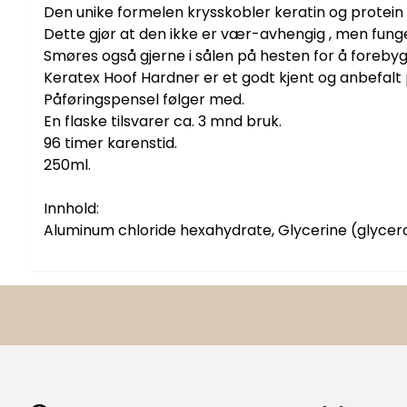
Den unike formelen krysskobler keratin og protein i
Dette gjør at den ikke er vær-avhengig , men fungere
Smøres også gjerne i sålen på hesten for å foreby
Keratex Hoof Hardner er et godt kjent og anbefalt
Påføringspensel følger med.
En flaske tilsvarer ca. 3 mnd bruk.
96 timer karenstid.
250ml.
Innhold:
Aluminum chloride hexahydrate, Glycerine (glycerol