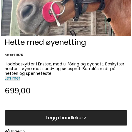
Hette med øyenetting
Art.nr:
11975
Hodebeskytter i Enstex, med ullfôring og øyenett. Beskytter
hestens øyne mot sand- og sølesprut. Borrelås midt på
hetten og spennefeste.
Les mer
699,00
Legg i handlekurv
På lager
: 2