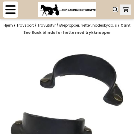
Hopp til innhold
Hjem
/
Travsport
/
Travutstyr
/
Ørepropper, hetter, hodeskydd, s
/
Cant
See Back blinds for hette med trykknapper