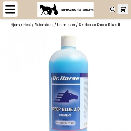
Hopp til innhold
Hjem
/
Hest
/
Pleiemidler
/
Linimenter
/
Dr.Horse Deep Blue 1l